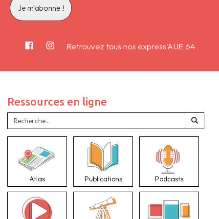
Retrouvez tous nos express'AUE 64
Ressources en ligne
Atlas
Publications
Podcasts