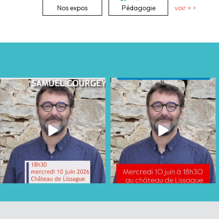
Nos expos
Pédagogie
voir + >