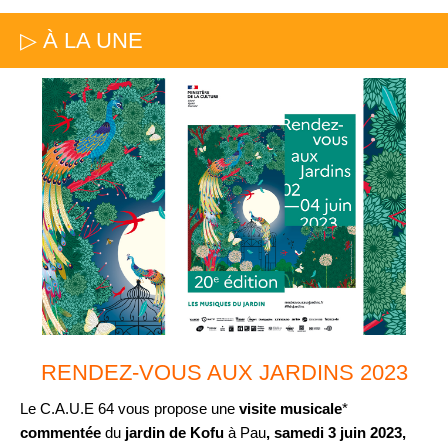
▷ À LA UNE
RENDEZ-VOUS AUX JARDINS 2023
Le C.A.U.E 64 vous propose une
visite musicale
*
commentée
du
jardin de Kofu
à Pau
, samedi 3 juin 2023,