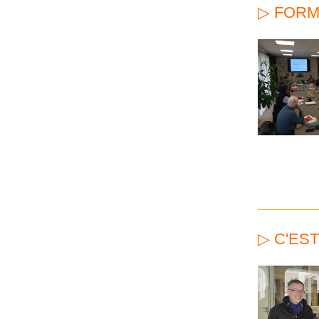
▷ FORM
▷ C'ES