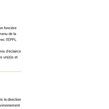
on foncière
 menu de la
vec l'EPFL
is d'éclaircir
es un(e)s et
 la direction
Environnement