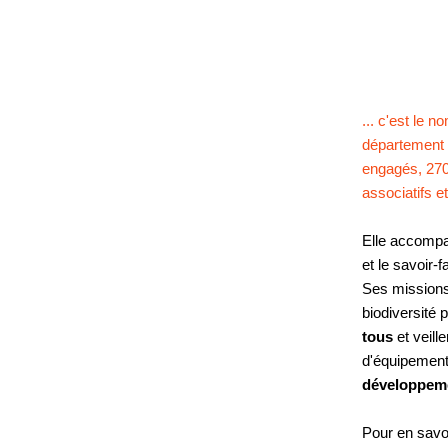
... c'est le 
département d
engagés, 270 
associatifs e
Elle accompag
et le savoir-f
Ses mission
biodiversité 
tous
et veill
d'équipements
développeme
Pour en savoi