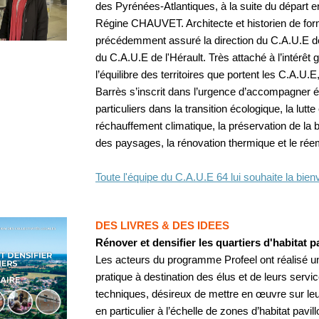
des Pyrénées-Atlantiques, à la suite du départ en
Régine CHAUVET. Architecte et historien de forma
précédemment assuré la direction du C.A.U.E de
du C.A.U.E de l'Hérault. Très attaché à l’intérêt 
l’équilibre des territoires que portent les C.A.U.
Barrès s’inscrit dans l’urgence d’accompagner é
particuliers dans la transition écologique, la lutte
réchauffement climatique, la préservation de la b
des paysages, la rénovation thermique et le rée
Toute l'équipe du C.A.U.E 64 lui souhaite la bie
DES LIVRES & DES IDEES
Rénover et densifier les quartiers d'habitat p
Les acteurs du programme Profeel ont réalisé u
pratique à destination des
élus et de leurs servi
techniques, désireux de mettre en œuvre sur leur 
en particulier à l’échelle de zones d’habitat pavil