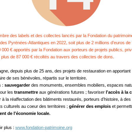
nombre des labels et des collectes lancés par la Fondation du patrimoin
es Pyrénées-Atlantiques en 2022, soit plus de 2 millions d’euros de
000 € apportés par la Fondation aux porteurs de projets publics, pri
t plus de 87 000 € récoltés au travers des collectes de dons.
ne, depuis plus de 25 ans, des projets de restauration en apportant 
aire de ses bénévoles, répartis sur le territoire.
s :
sauvegarder
des monuments, ensembles mobiliers, espaces natu
pour les
transmettre
aux générations futures ; favoriser
l'accès à la 
er à la réaffectation des bâtiments restaurés, porteurs d'histoire, à des
 culturels au coeur des territoires ;
générer des emplois
et permettr
nt de l'économie locale.
r plus :
www.fondation-patrimoine.org