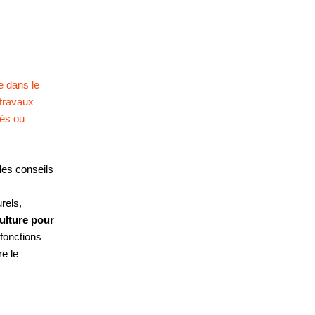
e dans le
 travaux
vés ou
les conseils
rels,
culture pour
 fonctions
e le