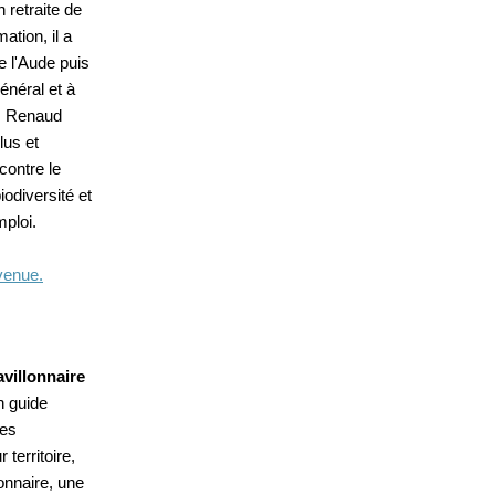
 retraite de
tion, il a
 l'Aude puis
général et à
E, Renaud
lus et
 contre le
iodiversité et
mploi.
nvenue.
avillonnaire
n guide
ces
territoire,
lonnaire, une