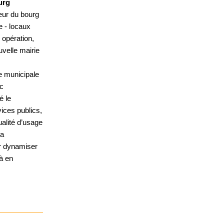
urg
ur du bourg
e - locaux
e opération,
uvelle mairie
e municipale
ec
é le
vices publics,
ualité d’usage
la
ur dynamiser
jà en