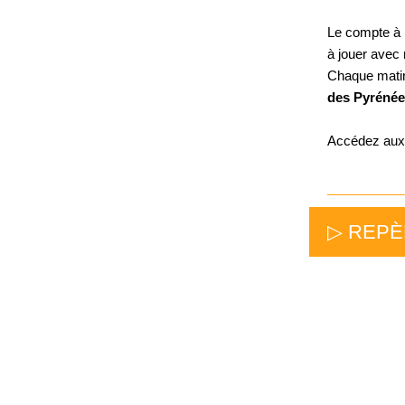
Le compte à
à jouer avec
Chaque matin
des Pyrénée
Accédez au
▷ REP