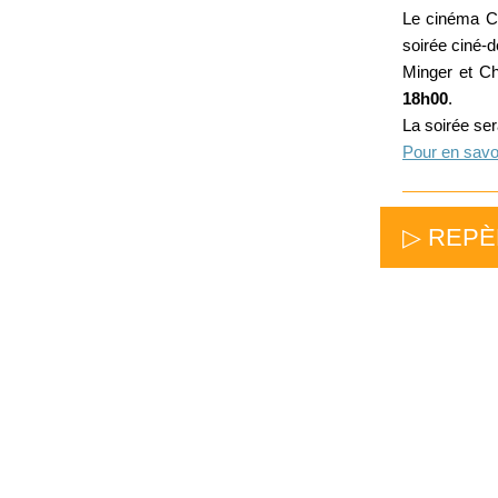
Le cinéma C
soirée ciné-d
Minger et C
18h00
.
La soirée se
Pour en savoi
▷ REP