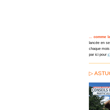
...
comme la
lancée en
se
chaque mois 
par ici pour
s
▷ ASTU