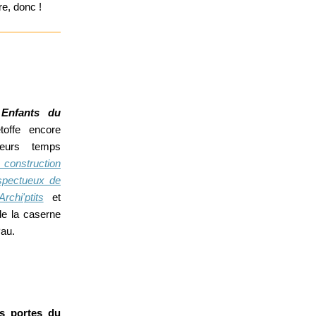
re, donc !
s
Enfants du
toffe encore
ieurs temps
 construction
espectueux de
Archi'ptits
et
de la caserne
Pau.
s portes du