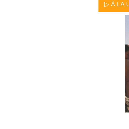
▷ À LA