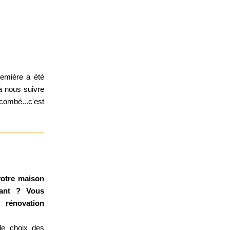
remière a été
à nous suivre
combé...c'est
votre maison
stant ?
Vous
 rénovation
 le choix des