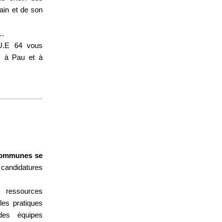
ain et de son
l…
.U.E 64 vous
us à Pau et à
 communes se
 candidatures
s ressources
les pratiques
des équipes