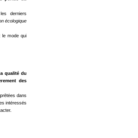
les derniers
n écologique
z le mode qui
la qualité du
ièrement des
e prêtées dans
tes intéressés
acter.