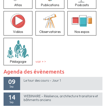
Atlas
Publications
Podcasts
Vidéos
Observatoires
Nos expos
Pédagogie
voir + >
Agenda des évènements
09
Le tour des cours – Jour 1
Sep.
14
WEBINAIRE – Résilience, architecture transitoire et
bâtiments anciens
Sep.