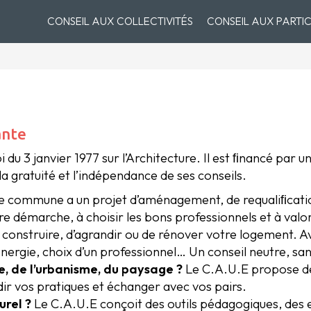
CONSEIL AUX COLLECTIVITÉS
CONSEIL AUX PARTIC
ante
oi du 3 janvier 1977 sur l’Architecture. Il est ﬁnancé p
a gratuité et l’indépendance de ses conseils.
e commune a un projet d’aménagement, de requaliﬁcatio
e démarche, à choisir les bons professionnels et à valor
construire, d’agrandir ou de rénover votre logement. Av
ergie, choix d’un professionnel… Un conseil neutre, sans
re, de l’urbanisme, du paysage ?
Le C.A.U.E propose de
r vos pratiques et échanger avec vos pairs.
urel ?
Le C.A.U.E conçoit des outils pédagogiques, des e