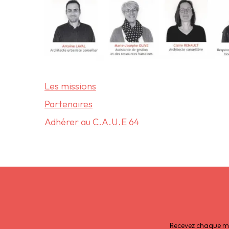
Les missions
Partenaires
Adhérer au C.A.U.E 64
Recevez chaque moi