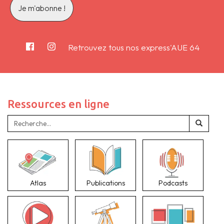
Retrouvez tous nos express'AUE 64
Ressources en ligne
Atlas
Publications
Podcasts