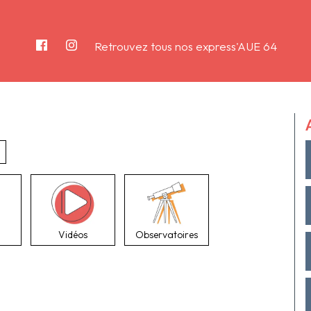
Retrouvez tous nos express'AUE 64
Vidéos
Observatoires