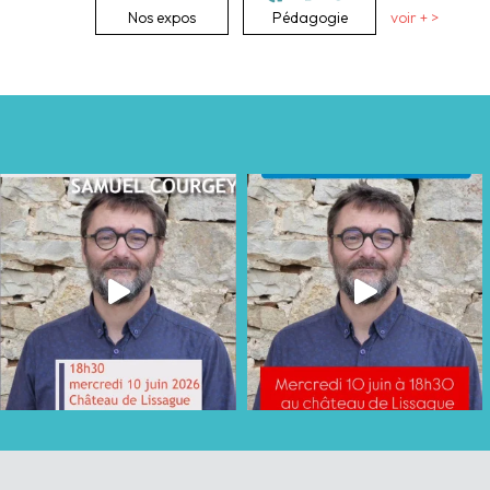
Nos expos
Pédagogie
voir + >