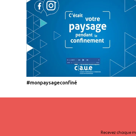
#monpaysageconfiné
Recevez chaque moi