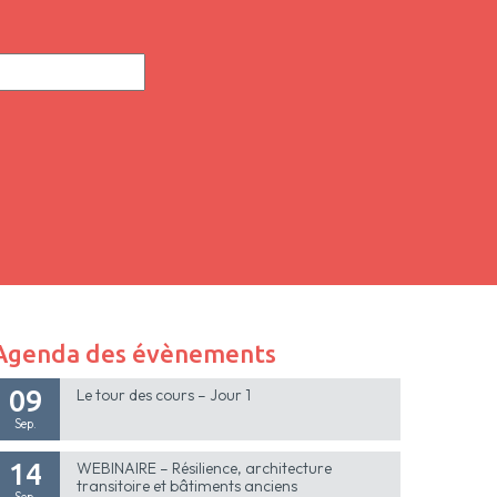
Agenda des évènements
09
Le tour des cours – Jour 1
Sep.
14
WEBINAIRE – Résilience, architecture
transitoire et bâtiments anciens
Sep.