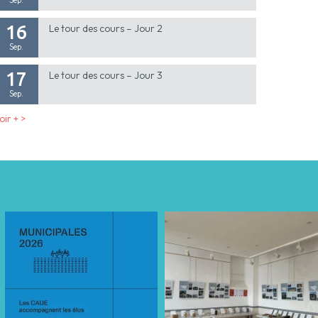
16
Le tour des cours – Jour 2
Sep.
17
Le tour des cours – Jour 3
Sep.
oir + >