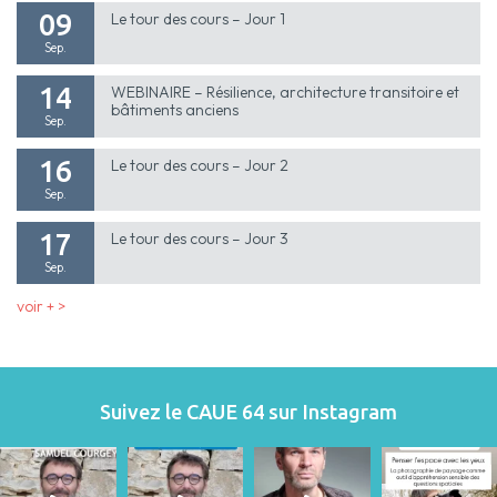
09
Le tour des cours – Jour 1
Sep.
14
WEBINAIRE – Résilience, architecture transitoire et
bâtiments anciens
Sep.
16
Le tour des cours – Jour 2
Sep.
17
Le tour des cours – Jour 3
Sep.
voir + >
Suivez le CAUE 64 sur Instagram