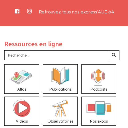
Retrouvez tous nos express'AUE 64
Ressources en ligne
Atlas
Publications
Podcasts
Vidéos
Observatoires
Nos expos