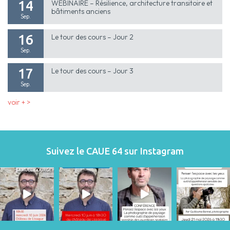
14
WEBINAIRE – Résilience, architecture transitoire et
bâtiments anciens
Sep.
16
Le tour des cours – Jour 2
Sep.
17
Le tour des cours – Jour 3
Sep.
voir + >
Suivez le CAUE 64 sur Instagram