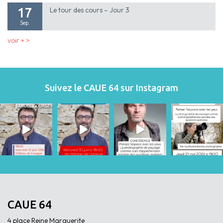
17
Le tour des cours – Jour 3
Sep.
voir + >
Suivez le CAUE 64 sur Instagram
CAUE 64
4 place Reine Marguerite