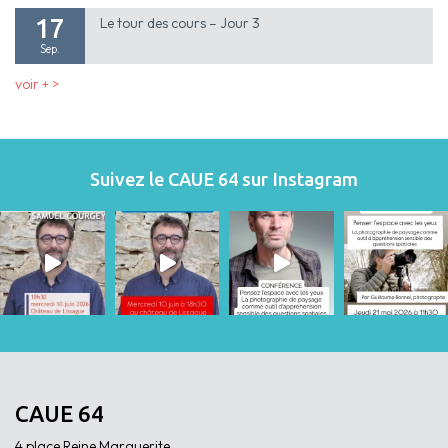
17
Le tour des cours – Jour 3
Sep.
voir + >
Suivez le CAUE 64 sur Instagram
CAUE 64
4 place Reine Marguerite