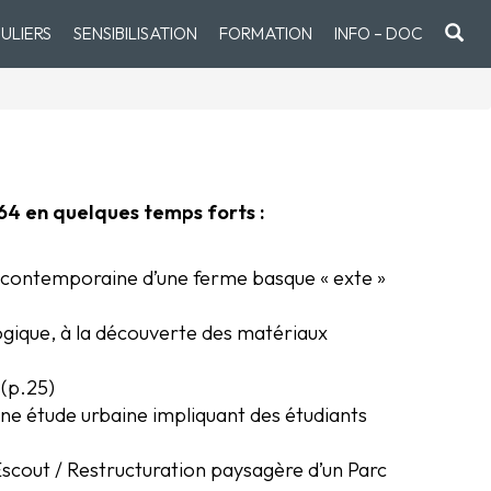
ULIERS
SENSIBILISATION
FORMATION
INFO – DOC
 64 en quelques temps forts :
n contemporaine d’une ferme basque « exte »
ogique, à la découverte des matériaux
 (p.25)
Une étude urbaine impliquant des étudiants
 Escout / Restructuration paysagère d’un Parc