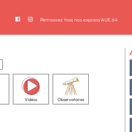
Retrouvez tous nos express'AUE 64
Vidéos
Observatoires