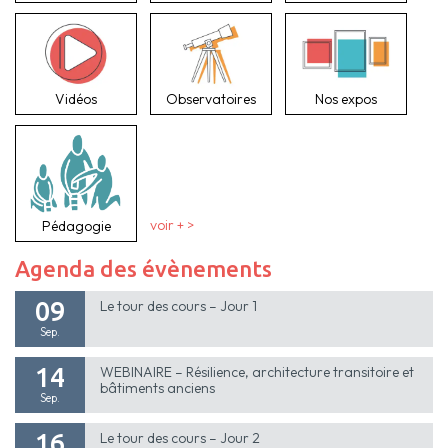
Vidéos
Observatoires
Nos expos
Pédagogie
voir + >
Agenda des évènements
09
Le tour des cours – Jour 1
Sep.
14
WEBINAIRE – Résilience, architecture transitoire et
bâtiments anciens
Sep.
16
Le tour des cours – Jour 2