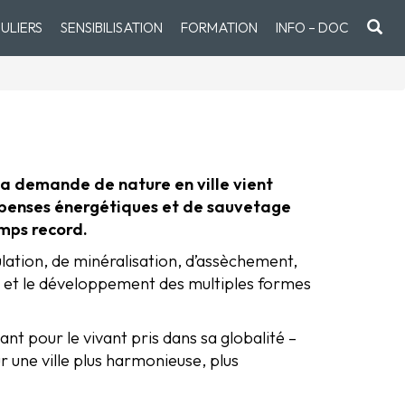
ULIERS
SENSIBILISATION
FORMATION
INFO – DOC
 la demande de nature en ville vient
 dépenses énergétiques et de sauvetage
emps record.
ulation, de minéralisation, d’assèchement,
ue et le développement des multiples formes
nt pour le vivant pris dans sa globalité –
r une ville plus harmonieuse, plus