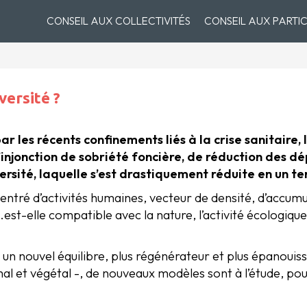
CONSEIL AUX COLLECTIVITÉS
CONSEIL AUX PARTIC
versité ?
r les récents confinements liés à la crise sanitaire,
 l’injonction de sobriété foncière, de réduction des
ersité, laquelle s’est drastiquement réduite en un t
ncentré d’activités humaines, vecteur de densité, d’accum
…est-elle compatible avec la nature, l’activité écologiq
un nouvel équilibre, plus régénérateur et plus épanouissa
al et végétal -, de nouveaux modèles sont à l’étude, pou