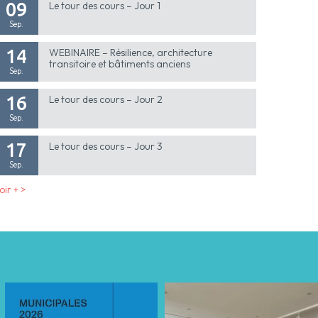
09
Le tour des cours – Jour 1
Sep.
14
WEBINAIRE – Résilience, architecture
transitoire et bâtiments anciens
Sep.
16
Le tour des cours – Jour 2
Sep.
17
Le tour des cours – Jour 3
Sep.
oir + >