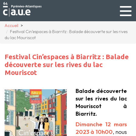
Togg
navig
Accueil
Festival Cin’espaces à Biarritz : Balade découverte sur les rives
du lac Mouriscot
Festival Cin’espaces à Biarritz : Balade
découverte sur les rives du lac
Mouriscot
Balade découverte
sur les rives du lac
Mouriscot à
Biarritz.
Dimanche 12 mars
2023 à 10h00
, nous