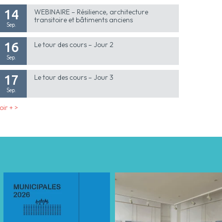
14
WEBINAIRE – Résilience, architecture
transitoire et bâtiments anciens
Sep.
16
Le tour des cours – Jour 2
Sep.
17
Le tour des cours – Jour 3
Sep.
oir + >