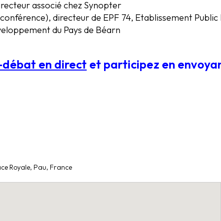
directeur associé chez Synopter
oconférence), directeur de EPF 74, Etablissement Publi
éveloppement du Pays de Béarn
e-débat en direct
et participez en envoya
lace Royale, Pau, France