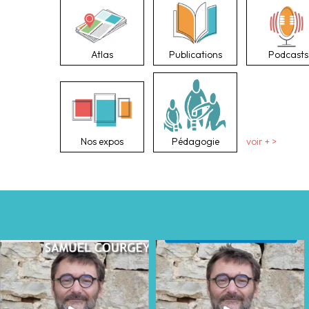
Atlas
Publications
Podcasts
Nos expos
Pédagogie
voir + >