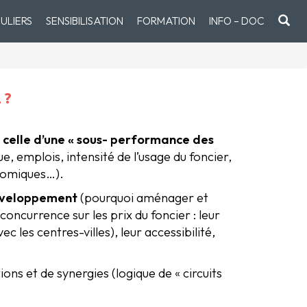
ULIERS
SENSIBILISATION
FORMATION
INFO – DOC
 ?
t celle d’une « sous- performance des
e, emplois, intensité de l’usage du foncier,
onomiques…).
développement
(pourquoi aménager et
ncurrence sur les prix du foncier : leur
 les centres-villes), leur accessibilité,
ons et de synergies (logique de « circuits