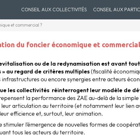
CONSEIL AUX COLLECTIVITÉS
CONSEIL AUX PARTIC
omique et commercial ?
sation du foncier économique et commercial
revitalisation ou de la redynamisation est avant tou
» au regard de critères multiples
(fiscalité économiqu
es infrastructures ou encore synergies entre acteurs éc
 que les collectivités réinterrogent leur modèle de 
repensent la performance des ZAE au-delà de la simple co
ur articulation au territoire (et notamment leur lien avec
 leur efficience et, surtout, leur animation.
 de stimuler l’émergence de nouvelles formes de coopérati
uant tous les acteurs du territoire.