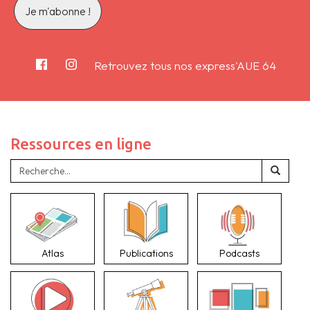
Retrouvez tous nos express'AUE 64
Ressources en ligne
Atlas
Publications
Podcasts