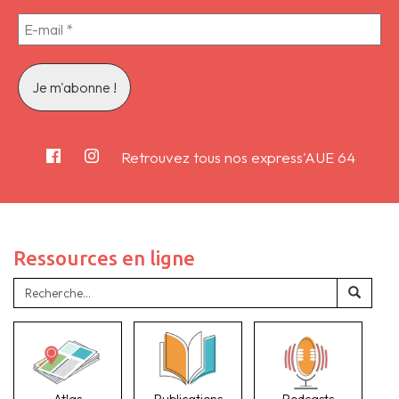
Retrouvez tous nos express'AUE 64
Ressources en ligne
Atlas
Publications
Podcasts