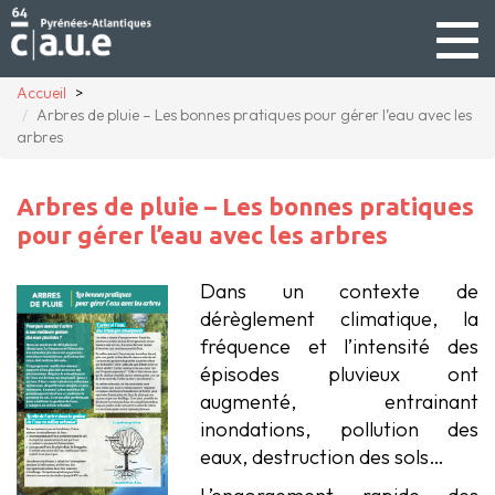
Togg
navig
Accueil
Arbres de pluie – Les bonnes pratiques pour gérer l’eau avec les
arbres
Arbres de pluie – Les bonnes pratiques
pour gérer l’eau avec les arbres
Dans un contexte de
dérèglement climatique, la
fréquence et l’intensité des
épisodes pluvieux ont
augmenté, entrainant
inondations, pollution des
eaux, destruction des sols…