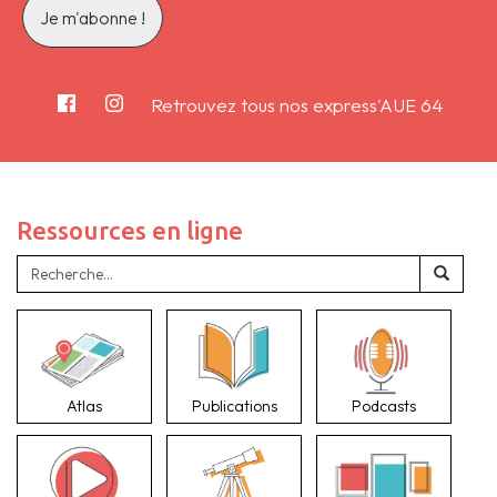
Retrouvez tous nos express'AUE 64
Ressources en ligne
Atlas
Publications
Podcasts