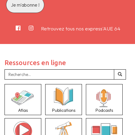
Retrouvez tous nos express'AUE 64
Ressources en ligne
Atlas
Publications
Podcasts