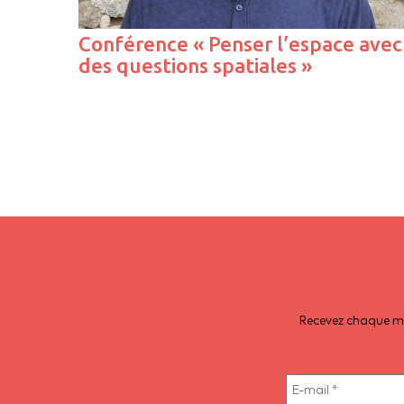
Conférence « Penser l’espace avec
des questions spatiales »
Recevez chaque moi