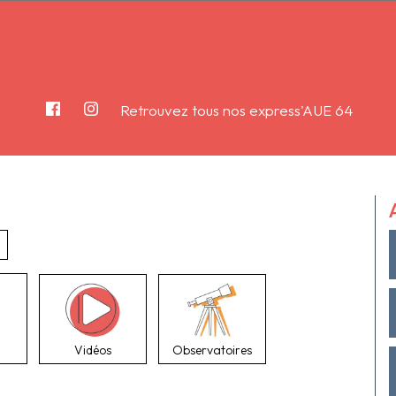
Retrouvez tous nos express'AUE 64
Vidéos
Observatoires