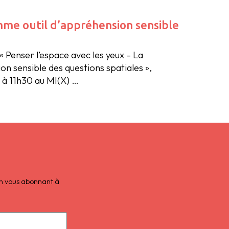
mme outil d’appréhension sensible
« Penser l’espace avec les yeux – La
 sensible des questions spatiales »,
 à 11h30 au MI(X) …
 en vous abonnant à