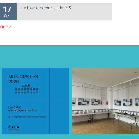
17
Le tour des cours – Jour 3
Sep.
oir + >