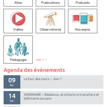
Atlas
Publications
Podcasts
Vidéos
Observatoires
Nos expos
Pédagogie
voir + >
Agenda des évènements
09
Le tour des cours – Jour 1
Sep.
14
WEBINAIRE – Résilience, architecture transitoire et
bâtiments anciens
Sep.