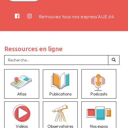
Retrouvez tous nos express'AUE 64
Ressources en ligne
Atlas
Publications
Podcasts
Vidéos
Observatoires
Nos expos