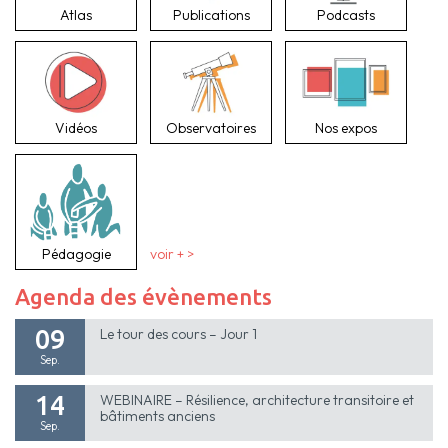
Atlas
Publications
Podcasts
Vidéos
Observatoires
Nos expos
Pédagogie
voir + >
Agenda des évènements
09
Le tour des cours – Jour 1
Sep.
14
WEBINAIRE – Résilience, architecture transitoire et
bâtiments anciens
Sep.