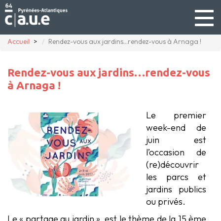
Togg
navig
Accueil
Rendez-vous aux jardins…rendez-vous à Arnaga !
Rendez-vous aux jardins…rendez-vous
à Arnaga !
Le premier
week-end de
juin est
l’occasion de
(re)découvrir
les parcs et
jardins publics
ou privés.
Le « partage au jardin » est le thème de la 15 ème