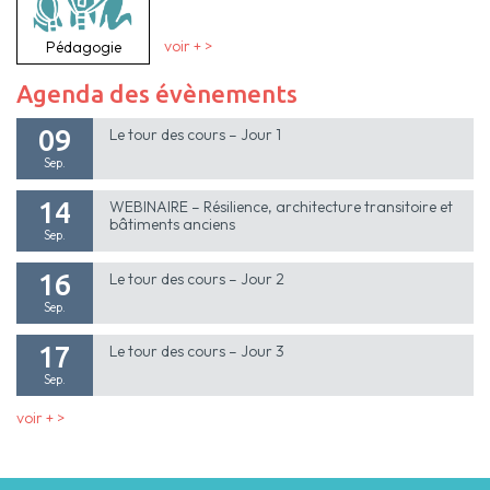
Pédagogie
voir + >
Agenda des évènements
09
Le tour des cours – Jour 1
Sep.
14
WEBINAIRE – Résilience, architecture transitoire et
bâtiments anciens
Sep.
16
Le tour des cours – Jour 2
Sep.
17
Le tour des cours – Jour 3
Sep.
voir + >