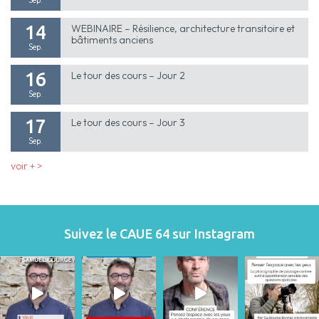
14
WEBINAIRE – Résilience, architecture transitoire et
bâtiments anciens
Sep.
16
Le tour des cours – Jour 2
Sep.
17
Le tour des cours – Jour 3
Sep.
voir + >
Suivez le CAUE 64 sur Instagram