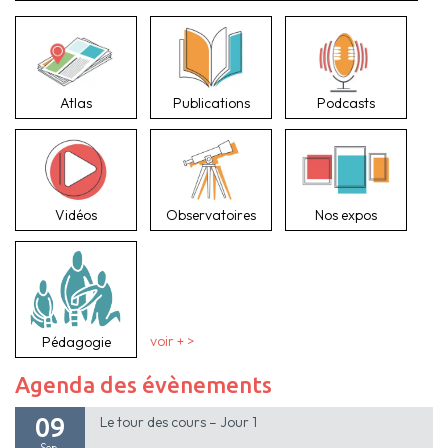
Atlas
Publications
Podcasts
Vidéos
Observatoires
Nos expos
Pédagogie
voir + >
Agenda des évènements
09
Le tour des cours – Jour 1
Sep.