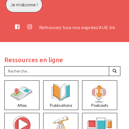
Retrouvez tous nos express'AUE 64
Ressources en ligne
Atlas
Publications
Podcasts