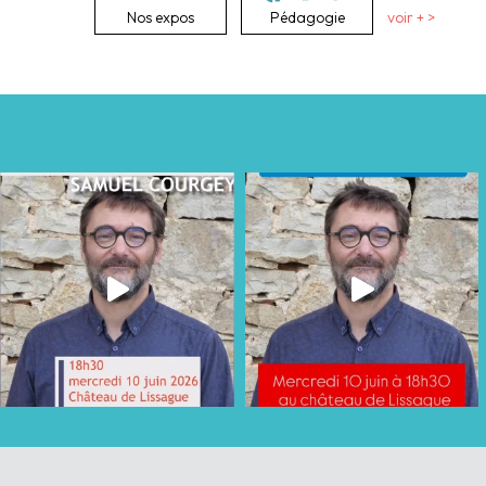
Nos expos
Pédagogie
voir + >