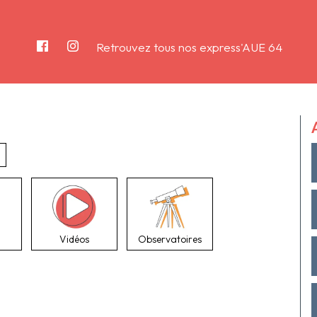
Retrouvez tous nos express'AUE 64
Vidéos
Observatoires