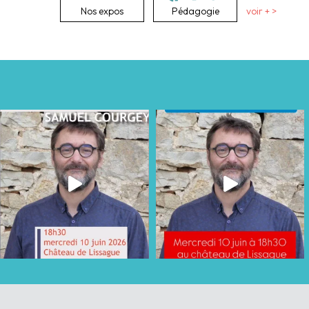
Nos expos
Pédagogie
voir + >