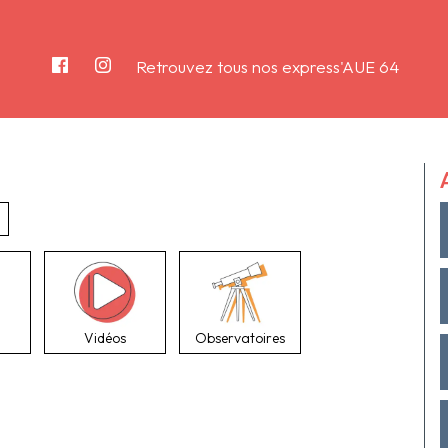
Retrouvez tous nos express'AUE 64
Vidéos
Observatoires