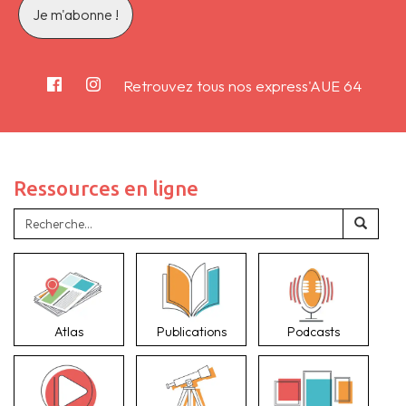
Retrouvez tous nos express'AUE 64
Ressources en ligne
Atlas
Publications
Podcasts