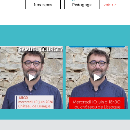
Nos expos
Pédagogie
voir + >