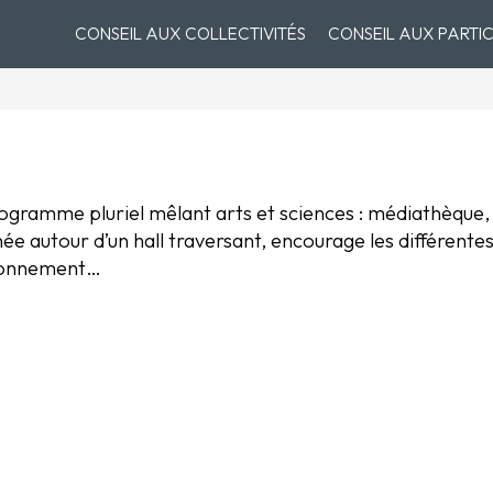
CONSEIL AUX COLLECTIVITÉS
CONSEIL AUX PARTIC
ogramme pluriel mêlant arts et sciences : médiathèque, g
ée autour d’un hall traversant, encourage les différentes
tionnement…