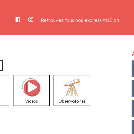
Retrouvez tous nos express'AUE 64
Vidéos
Observatoires