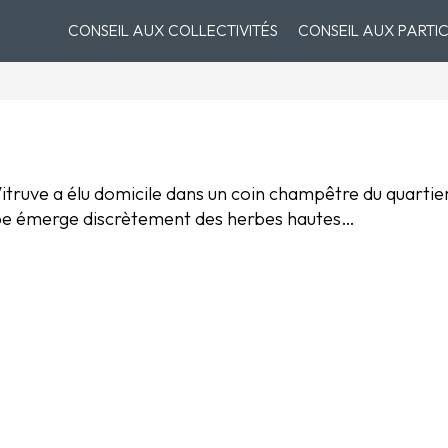
CONSEIL AUX COLLECTIVITÉS
CONSEIL AUX PARTIC
itruve a élu domicile dans un coin champêtre du quartier
scope émerge discrètement des herbes hautes…