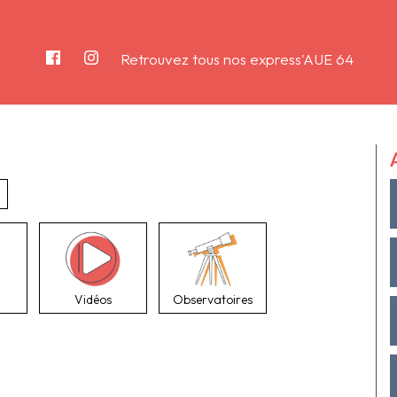
Retrouvez tous nos express'AUE 64
Vidéos
Observatoires