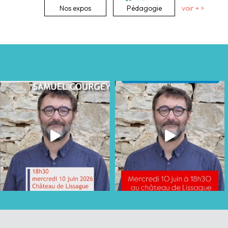
Nos expos
Pédagogie
voir + >