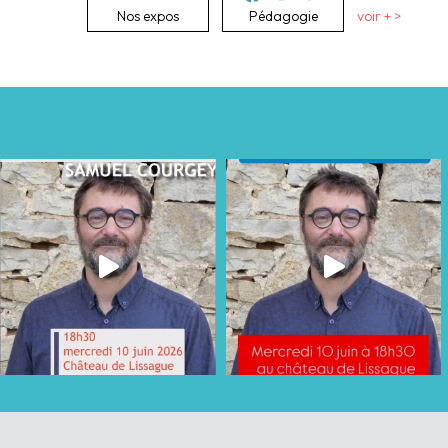
Nos expos
Pédagogie
voir + >