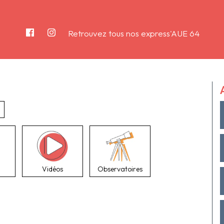
Retrouvez tous nos express'AUE 64
Vidéos
Observatoires