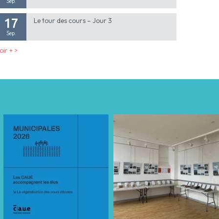
Sep.
17
Le tour des cours – Jour 3
Sep.
oir + >