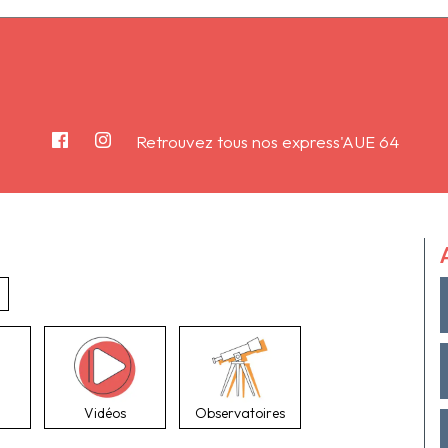
Retrouvez tous nos express'AUE 64
Vidéos
Observatoires