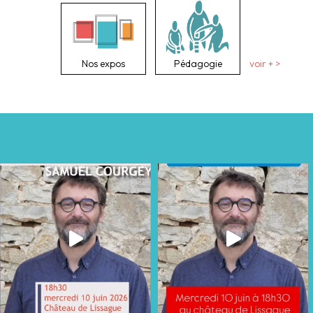
Nos expos
Pédagogie
voir + >