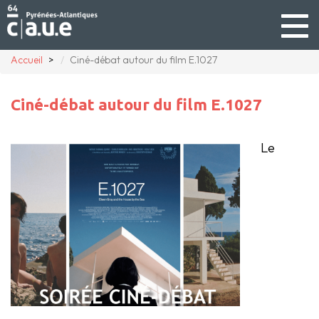
Togg
navig
Accueil
Ciné-débat autour du film E.1027
Ciné-débat autour du film E.1027
Le