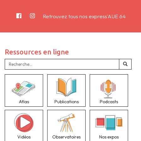
Retrouvez tous nos express'AUE 64
Ressources en ligne
Atlas
Publications
Podcasts
Vidéos
Observatoires
Nos expos