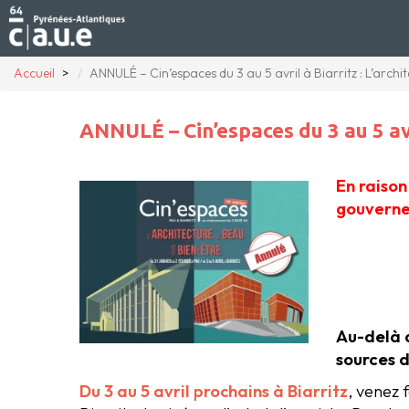
Accueil
ANNULÉ – Cin’espaces du 3 au 5 avril à Biarritz : L’archit
ANNULÉ – Cin’espaces du 3 au 5 avri
En raison
gouvernem
Au-delà d
sources d
Du 3 au 5 avril prochains à Biarritz
, venez 