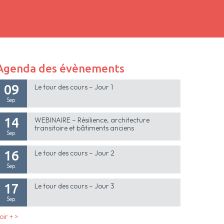
Agenda des évènements
09
Le tour des cours – Jour 1
Sep.
14
WEBINAIRE – Résilience, architecture
transitoire et bâtiments anciens
Sep.
16
Le tour des cours – Jour 2
Sep.
17
Le tour des cours – Jour 3
Sep.
oir + >