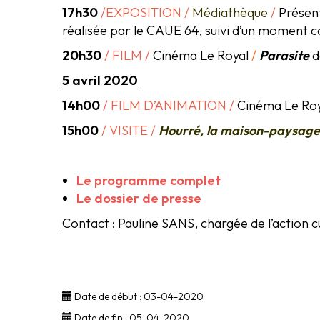
17h30
/
EXPOSITION
/
Médiathèque
/
Présent
réalisée par le CAUE 64, suivi d’un moment c
20h30
/ FILM
/
Cinéma Le Royal
/
Parasite
d
5 avril 2020
14h00
/
FILM D’ANIMATION
/
Cinéma Le Roy
15h00
/ VISITE
/
Hourré, la maison-paysage
Le programme complet
Le dossier de presse
Contact :
Pauline SANS, chargée de l’action c
Date de début :
03-04-2020
Date de fin :
05-04-2020