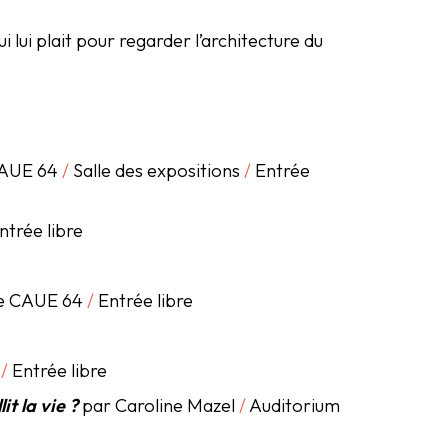
 lui plait pour regarder l’architecture du
 CAUE 64
/
Salle des expositions
/
Entrée
ntrée libre
 le CAUE 64
/
Entrée libre
m
/
Entrée libre
it la vie ?
par Caroline Mazel
/
Auditorium