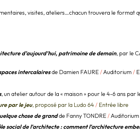
entaires, visites, ateliers…chacun trouvera le format qui
itecture d’aujourd’hui, patrimoine de demain
, par le
spaces intercalaires
de Damien FAURE
/
Auditorium
/
E
s
, un atelier autour de la « maison » pour le 4-6 ans par
ure par le jeu
, proposé par la Ludo 64
/
Entrée libre
uelque chose de grand
de Fanny TONDRE
/
Auditoriu
le social de l’architecte : comment l’architecture embell