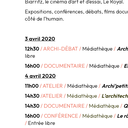
Biarritz, le cinéma d’art et d’essai, Le Royal.
Expositions, conférences, débats, films docum
côté de l’humain.
3 avril 2020
12h30
/
ARCHI-DÉBAT /
Médiathèque
/
Arch
libre
16h00
/ DOCUMENTAIRE
/
Médiathèque
/
E
4 avril 2020
11h00
/
ATELIER
/
Médiathèque
/
Archi’petit
14h30
/ATELIER
/
Médiathèque
/
L’architect
14h30
/ DOCUMENTAIRE
/
Médiathèque
/
Q
16h00
/ CONFÉRENCE
/
Médiathèque
/
Le rô
/
Entrée libre