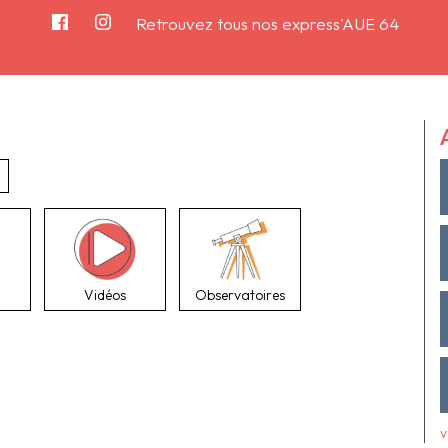
Retrouvez tous nos express'AUE 64
Vidéos
Observatoires
v