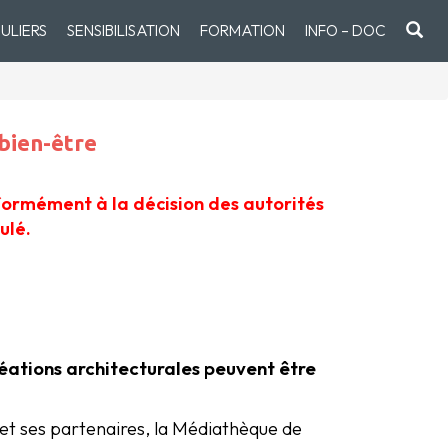
ULIERS
SENSIBILISATION
FORMATION
INFO – DOC
 bien-être
formément à la décision des autorités
ulé.
éations architecturales peuvent être
t ses partenaires, la Médiathèque de