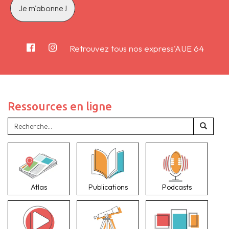
Retrouvez tous nos express'AUE 64
Ressources en ligne
Atlas
Publications
Podcasts