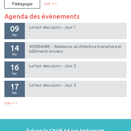
Pédagogie
voir + >
Agenda des évènements
09
Le tour des cours – Jour 1
Sep.
14
WEBINAIRE – Résilience, architecture transitoire et
bâtiments anciens
Sep.
16
Le tour des cours – Jour 2
Sep.
17
Le tour des cours – Jour 3
Sep.
voir + >
Suivez le CAUE 64 sur Instagram