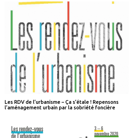
Les RDV de l’urbanisme – Ça s’étale ! Repensons
l’aménagement urbain par la sobriété foncière