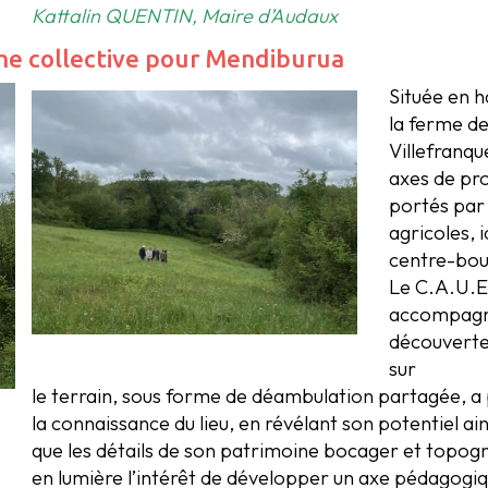
Kattalin QUENTIN, Maire d’Audaux
he collective pour Mendiburua
Située en h
la ferme d
Villefranqu
axes de pro
portés par 
agricoles, 
centre-bou
Le C.A.U.E,
accompagné 
découverte
sur
le terrain, sous forme de déambulation partagée, a p
la connaissance du lieu, en révélant son potentiel ain
que les détails de son patrimoine bocager et topograp
en lumière l’intérêt de développer un axe pédagogiq