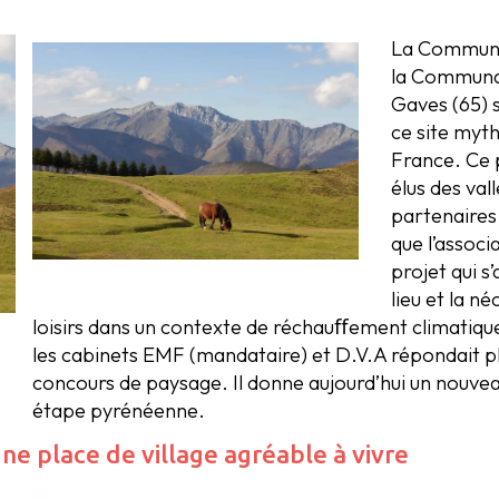
La Communa
la Communa
Gaves (65) 
ce site myth
France. Ce p
élus des val
partenaires,
que l’associ
projet qui s’
lieu et la n
loisirs dans un contexte de réchauﬀement climatique
les cabinets EMF (mandataire) et D.V.A répondait pl
concours de paysage. Il donne aujourd’hui un nouvea
étape pyrénéenne.
une place de village agréable à vivre