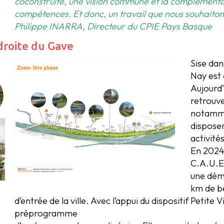
coconstruite, une vision commune et la complémenta
compétences. Et donc, un travail que nous souhaiton
Philippe INARRA, Directeur du CPIE Pays Basque
droite du Gave
Sise dan
Nay est 
Aujourd
retrouve
notamme
disposer
activités
En 2024,
C.A.U.E 
une déma
km de be
d’entrée de la ville. Avec l’appui du dispositif Petite 
préprogramme