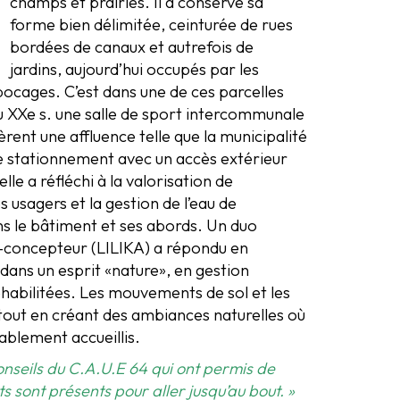
champs et prairies. Il a conservé sa
forme bien délimitée, ceinturée de rues
bordées de canaux et autrefois de
jardins, aujourd’hui occupés par les
bocages. C’est dans une de ces parcelles
du XXe s. une salle de sport intercommunale
rent une affluence telle que la municipalité
de stationnement avec un accès extérieur
lle a réfléchi à la valorisation de
s usagers et la gestion de l’eau de
ns le bâtiment et ses abords. Un duo
e-concepteur (LILIKA) a répondu en
ans un esprit «nature», en gestion
réhabilitées. Les mouvements de sol et les
 tout en créant des ambiances naturelles où
éablement accueillis.
nseils du C.A.U.E 64 qui ont permis de
s sont présents pour aller jusqu’au bout. »