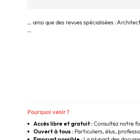
… ainsi que des revues spécialisées : Architec
…
Pourquoi venir ?
Accès libre et gratuit
: Consultez notre f
Ouvert à tous
: Particuliers, élus, profes
Emprunt possible
: La plupart des docum