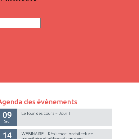
Agenda des évènements
09
Le tour des cours – Jour 1
Sep.
14
WEBINAIRE – Résilience, architecture
transitoire et bâtiments anciens