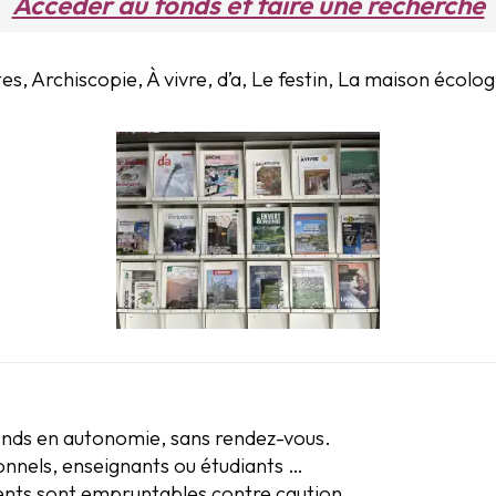
Accéder au fonds et faire une recherche
tes, Archiscopie, À vivre, d’a, Le festin, La maison écol
onds en autonomie, sans rendez-vous.
sionnels, enseignants ou étudiants …
ents sont empruntables contre caution.