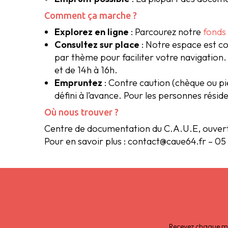
Comment ça marche ?
Explorez en ligne
: Parcourez notre
fonds
Consultez sur place
: Notre espace est c
par thème pour faciliter votre navigation. 
et de 14h à 16h.
Empruntez
: Contre caution (chèque ou piè
défini à l’avance. Pour les personnes rési
Où nous trouver ?
Centre de documentation du C.A.U.E, ouvert d
Pour en savoir plus : contact@caue64.fr – 05
Recevez chaque moi