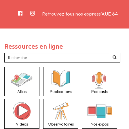
Retrouvez tous nos express'AUE 64
Ressources en ligne
Atlas
Publications
Podcasts
Vidéos
Observatoires
Nos expos